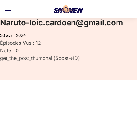
Skip
Skip
to
to
navigation
content
Naruto-loic.cardoen@gmail.com
30 avril 2024
Épisodes Vus : 12
Note : 0
get_the_post_thumbnail($post->ID)