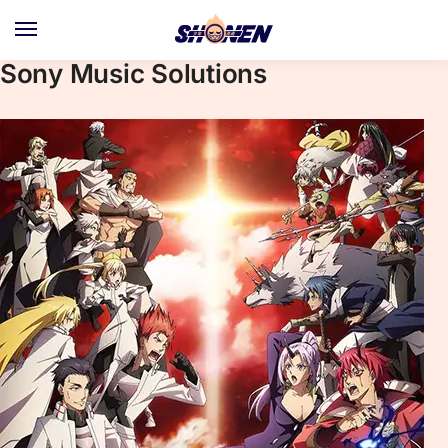
Skip
Skip
to
to
navigation
content
Sony Music Solutions