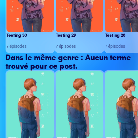
Testing 30
Testing 29
Testing 28
? épisodes
? épisodes
? épisodes
Dans le même genre : Aucun terme
trouvé pour ce post.