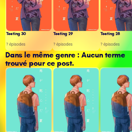
Testing 30
Testing 29
Testing 28
? épisodes
? épisodes
? épisodes
Dans le même genre : Aucun terme
trouvé pour ce post.